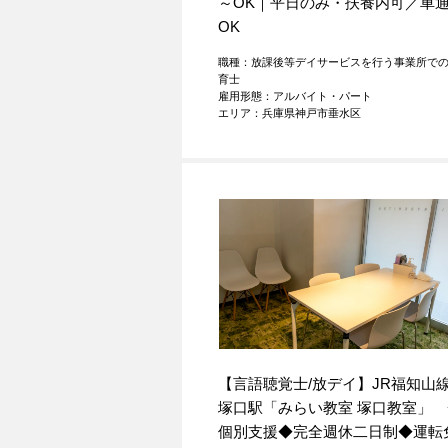
～OK｜平日のみ・扶養内可／車
OK
職種：放課後等デイサービスを行う事業所で
育士
雇用形態：アルバイト・パート
エリア：兵庫県神戸市垂水区
【言語聴覚士/放デイ】JR福知山
塚口駅「みらい教室 塚口教室」 
個別支援◆完全週休二日制◆運転