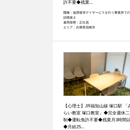
許不要◆残業...
職種：放課後等デイサービスを行う事業所で
語聴覚士
雇用形態：正社員
エリア：兵庫県尼崎市
【心理士】JR福知山線 塚口駅 「
らい教室 塚口教室」◆完全週休二
制◆運転免許不要◆残業月3時間
◆月給25...