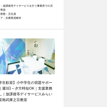
種：放課後等デイサービスを行う事業所での児
指導員
用形態：正社員
リア：兵庫県尼崎市
学生歓迎】小中学生の宿題サポー
｜週3日～夕方時短OK｜支援業務
し｜放課後等デイサービスみらい
室南武庫之荘教室