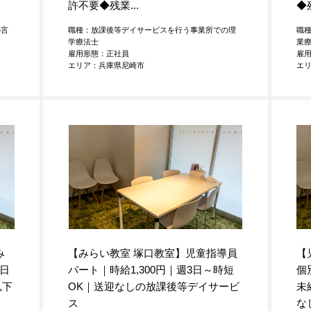
許不要◆残業...
◆
の言
職種：放課後等デイサービスを行う事業所での理
職
学療法士
業
雇用形態：正社員
雇
エリア：兵庫県尼崎市
エ
み
【みらい教室 塚口教室】児童指導員
【
日
パート｜時給1,300円｜週3日～時短
個
以下
OK｜送迎なしの放課後等デイサービ
未
ス
な