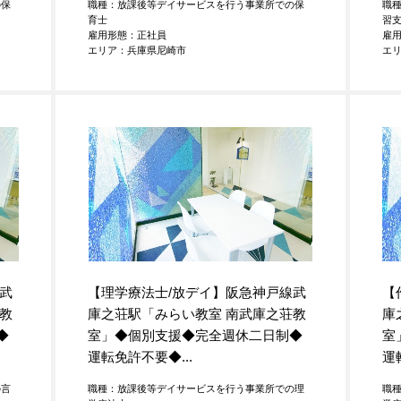
の保
職種：放課後等デイサービスを行う事業所での保
職
育士
習
雇用形態：正社員
雇
エリア：兵庫県尼崎市
エ
武
【理学療法士/放デイ】阪急神戸線武
【
教
庫之荘駅「みらい教室 南武庫之荘教
庫
◆
室」◆個別支援◆完全週休二日制◆
室
運転免許不要◆...
運
の言
職種：放課後等デイサービスを行う事業所での理
職