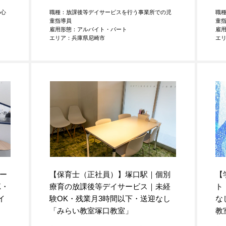
の心
職種：放課後等デイサービスを行う事業所での児
職
童指導員
童
雇用形態：アルバイト・パート
雇
エリア：兵庫県尼崎市
エ
ー
【保育士（正社員）】塚口駅｜個別
【
K・
療育の放課後等デイサービス｜未経
ト
イ
験OK・残業月3時間以下・送迎なし
な
「みらい教室塚口教室」
教