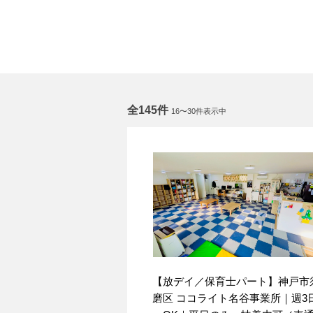
全145件
16〜30件表示中
【放デイ／保育士パート】神戸市
磨区 ココライト名谷事業所｜週3