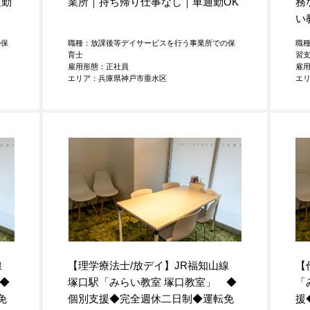
通勤
業所｜持ち帰り仕事なし｜車通勤OK
務
い
の保
職種：放課後等デイサービスを行う事業所での保
職
育士
習
雇用形態：正社員
雇
エリア：兵庫県神戸市垂水区
エ
線
【理学療法士/放デイ】JR福知山線
【
◆
塚口駅「みらい教室 塚口教室」 ◆
「
免
個別支援◆完全週休二日制◆運転免
援