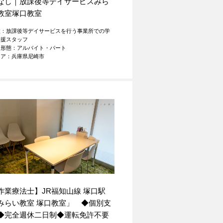
なし｜放課後等デイサービスみら
教室塚口教室
種：放課後等デイサービスを行う事業所での学
支援スタッフ
用形態：アルバイト・パート
リア：兵庫県尼崎市
作業療法士】JR福知山線 塚口駅
みらい教室 塚口教室」 ◆個別支
◆完全週休二日制◆運転免許不要