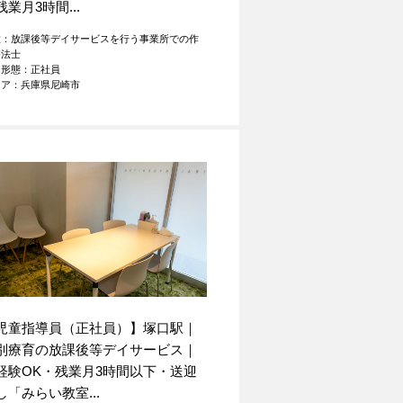
残業月3時間...
種：放課後等デイサービスを行う事業所での作
療法士
用形態：正社員
リア：兵庫県尼崎市
児童指導員（正社員）】塚口駅｜
別療育の放課後等デイサービス｜
経験OK・残業月3時間以下・送迎
し「みらい教室...