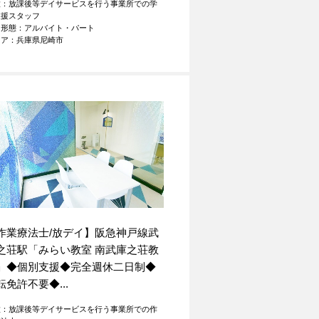
種：放課後等デイサービスを行う事業所での学
支援スタッフ
用形態：アルバイト・パート
リア：兵庫県尼崎市
作業療法士/放デイ】阪急神戸線武
之荘駅「みらい教室 南武庫之荘教
」◆個別支援◆完全週休二日制◆
転免許不要◆...
種：放課後等デイサービスを行う事業所での作