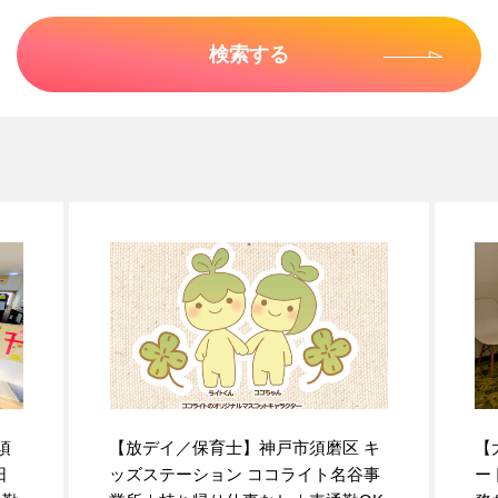
須
【放デイ／保育士】神戸市須磨区 キ
【
日
ッズステーション ココライト名谷事
ー